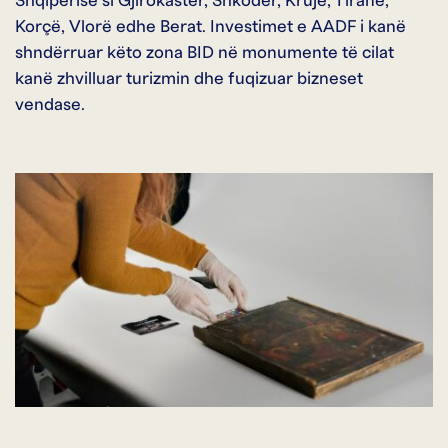
Shqipërisë si Gjirokastër, Shkodër, Krujë, Tiranë,
Korçë, Vlorë edhe Berat. Investimet e AADF i kanë
shndërruar këto zona BID në monumente të cilat
kanë zhvilluar turizmin dhe fuqizuar bizneset
vendase.