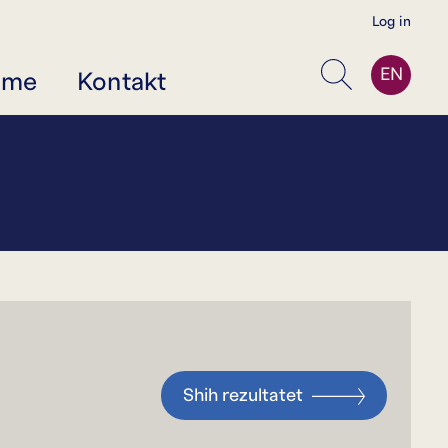
Log in
EN
jme
Kontakt
Kërko
Shih rezultatet