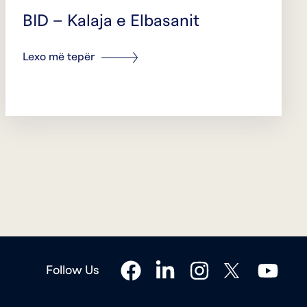
BID – Kalaja e Elbasanit
Lexo më tepër
facebook
linkedin
instagram
twitter
youtube
Follow Us