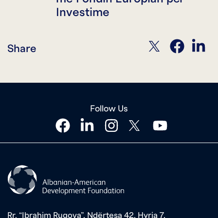
Investime
twitter
facebook
linkedin
Share
Follow Us
facebook
linkedin
instagram
twitter
youtube
Rr. “Ibrahim Rugova”, Ndërtesa 42, Hyrja 7,