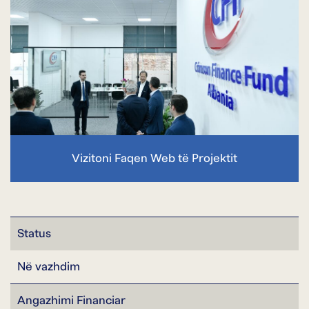
Vizitoni Faqen Web të Projektit
Status
Në vazhdim
Angazhimi Financiar