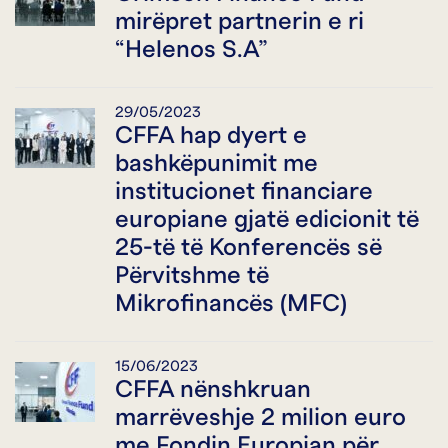
mirëpret partnerin e ri
“Helenos S.A”
29/05/2023
CFFA hap dyert e
bashkëpunimit me
institucionet financiare
europiane gjatë edicionit të
25-të të Konferencës së
Përvitshme të
Mikrofinancës (MFC)
15/06/2023
CFFA nënshkruan
marrëveshje 2 milion euro
me Fondin Europian për