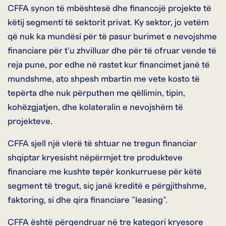
CFFA synon të mbështesë dhe financojë projekte të
këtij segmenti të sektorit privat. Ky sektor, jo vetëm
që nuk ka mundësi për të pasur burimet e nevojshme
financiare për t’u zhvilluar dhe për të ofruar vende të
reja pune, por edhe në rastet kur financimet janë të
mundshme, ato shpesh mbartin me vete kosto të
tepërta dhe nuk përputhen me qëllimin, tipin,
kohëzgjatjen, dhe kolateralin e nevojshëm të
projekteve.
CFFA sjell një vlerë të shtuar ne tregun financiar
shqiptar kryesisht nëpërmjet tre produkteve
financiare me kushte tepër konkurruese për këtë
segment të tregut, siç janë kreditë e përgjithshme,
faktoring, si dhe qira financiare ”leasing”.
CFFA është përqendruar në tre kategori kryesore