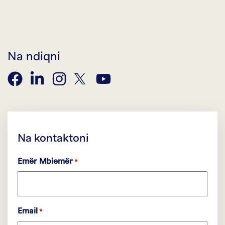
Na ndiqni
facebook
linkedin
instagram
twitter
youtube
Na kontaktoni
Emër Mbiemër
*
Email
*