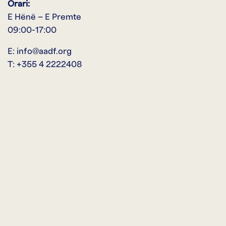
Orari:
E Hënë – E Premte
09:00-17:00
E:
info@aadf.org
T:
+355 4 2222408