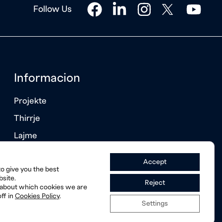
facebook
linkedin
instagram
twitter
youtube
Follow Us
Informacion
Projekte
Thirrje
Lajme
Raporte vjetore
Accept
o give you the best
site.
Reject
 about which cookies we are
ff in
Cookies Policy
.
Settings