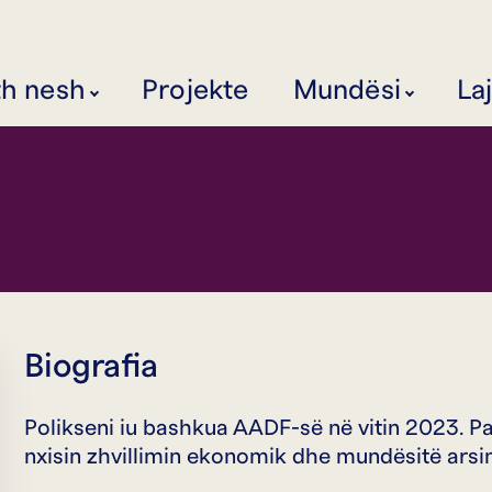
th nesh
Projekte
Mundësi
La
Biografia
Polikseni iu bashkua AADF-së në vitin 2023. Pa
nxisin zhvillimin ekonomik dhe mundësitë arsi