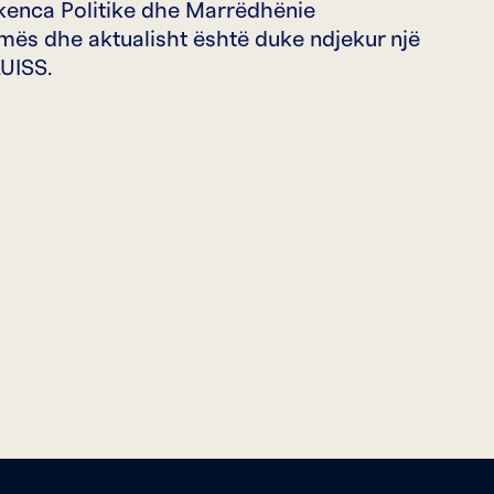
kenca Politike dhe Marrëdhënie
mës dhe aktualisht është duke ndjekur një
LUISS.