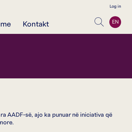
Log in
EN
jme
Kontakt
Kërko
ra AADF-së, ajo ka punuar në iniciativa që
more.