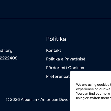
Politika
df.org
Kontakt
 2222408
Politika e Privatësisë
Përdorimi i Cookies
Preferencat e Cookies
We are using cookies t
experience on our web
You can find out more
using or switch them o
© 2026 Albanian - American Development Foundation