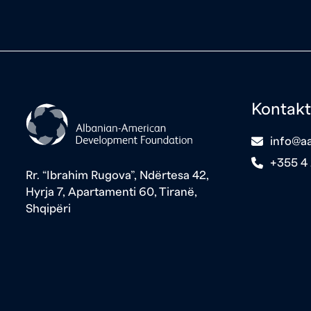
Kontakt
icon
info@aa
icon
+355 4
Rr. “Ibrahim Rugova”, Ndërtesa 42,
Hyrja 7, Apartamenti 60, Tiranë,
Shqipëri