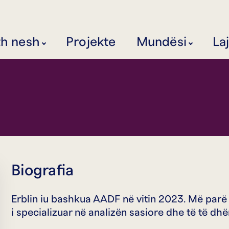
th nesh
Projekte
Mundësi
La
Biografia
Erblin iu bashkua AADF në vitin 2023. Më par
i specializuar në analizën sasiore dhe të të dh