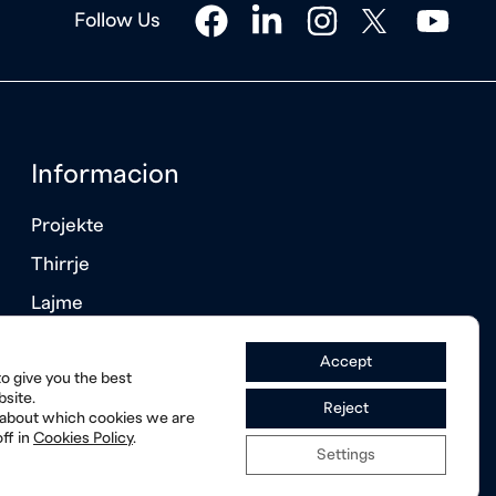
facebook
linkedin
instagram
twitter
youtube
Follow Us
Informacion
Projekte
Thirrje
Lajme
Raporte vjetore
Accept
o give you the best
site.
Reject
 about which cookies we are
ff in
Cookies Policy
.
Settings