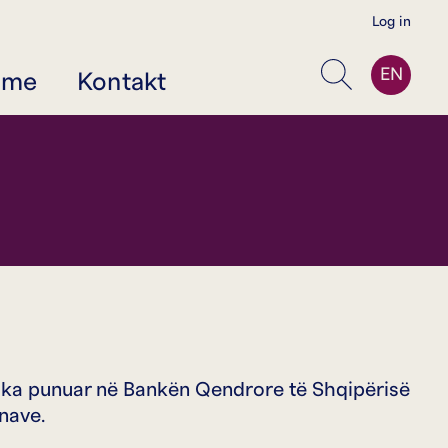
Log in
EN
jme
Kontakt
Kërko
ë ka punuar në Bankën Qendrore të Shqipërisë
ënave.