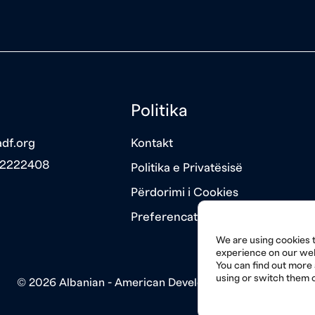
Politika
df.org
Kontakt
 2222408
Politika e Privatësisë
Përdorimi i Cookies
Preferencat e Cookies
We are using cookies t
experience on our web
You can find out more
using or switch them o
© 2026 Albanian - American Development Foundation