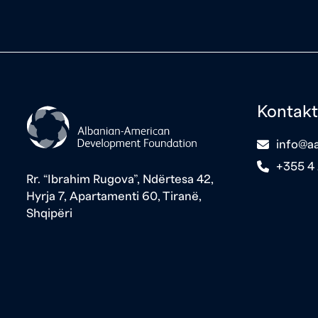
Kontakt
icon
info@aa
icon
+355 4
Rr. “Ibrahim Rugova”, Ndërtesa 42,
Hyrja 7, Apartamenti 60, Tiranë,
Shqipëri