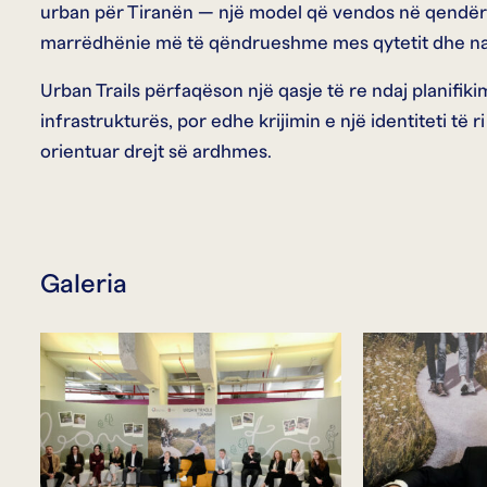
urban për Tiranën — një model që vendos në qendër q
marrëdhënie më të qëndrueshme mes qytetit dhe na
Urban Trails përfaqëson një qasje të re ndaj planifik
infrastrukturës, por edhe krijimin e një identiteti të 
orientuar drejt së ardhmes.
Galeria