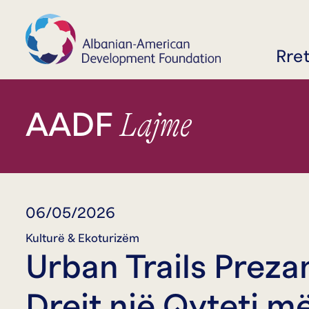
Rre
Lajme
AADF
06/05/2026
Kulturë & Ekoturizëm
Urban Trails Preza
Drejt një Qyteti m