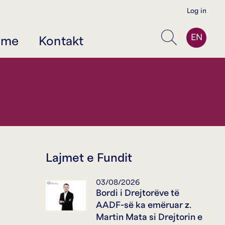
Log in
EN
jme
Kontakt
Kërko
Lajmet e Fundit
03/08/2026
Bordi i Drejtorëve të
AADF-së ka emëruar z.
ë
Martin Mata si Drejtorin e