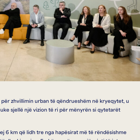
ze për zhvillimin urban të qëndrueshëm në kryeqytet, u
ke sjellë një vizion të ri për mënyrën si qytetarët
 prej 6 km që lidh tre nga hapësirat më të rëndësishme