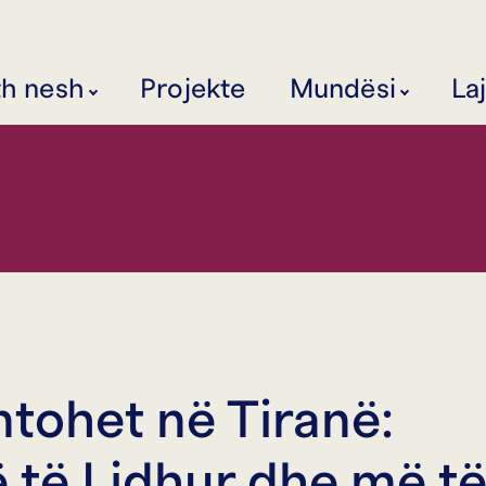
th nesh
Projekte
Mundësi
La
ntohet në Tiranë:
ë të Lidhur dhe më t