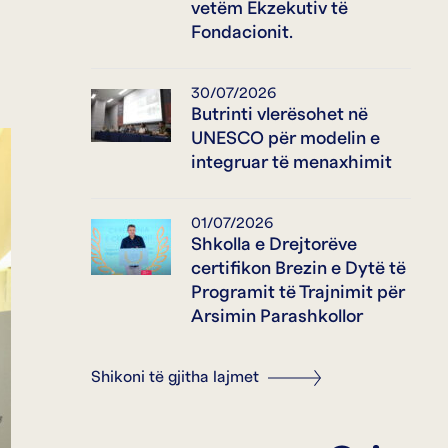
vetëm Ekzekutiv të
Fondacionit.
30/07/2026
Butrinti vlerësohet në
UNESCO për modelin e
integruar të menaxhimit
01/07/2026
Shkolla e Drejtorëve
certifikon Brezin e Dytë të
Programit të Trajnimit për
Arsimin Parashkollor
Shikoni të gjitha lajmet