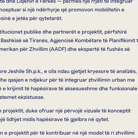
atë dhe Liqenin e Farkës — përmes një rrjeti të integruar
konceptuar si një ndërhyrje që promovon mobilitetin e
inë e jetës për qytetarët.
titucionet publike dhe partnerët e projektit, përfshirë
 Bashkisë së Tiranës, Agjencisë Kombëtare të Planifikimit 
-Amerikan për Zhvillim (AADF) dhe ekspertë të fushës së
re Jeshile Sh.p.k., e cila ndau gjetjet kryesore të analizës,
i dhe qasjen e ndjekur për të integruar zhvillimin urban me
ë e krijimit të hapësirave të aksesueshme dhe funksionale
stemet ekzistuese.
 projektit, duke ofruar një përvojë vizuale të konceptit
jë lidhjet midis hapësirave të gjelbra në qytet.
n e projektit për të kontribuar në një model të ri zhvillimi