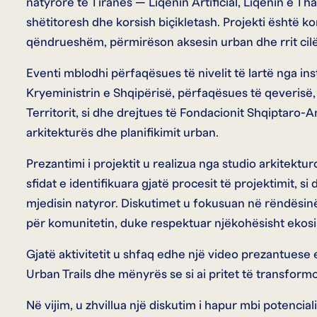
natyrore të Tiranës — Liqenin Artificial, Liqenin e Th
shëtitoresh dhe korsish biçikletash. Projekti është 
qëndrueshëm, përmirëson aksesin urban dhe rrit cilës
Eventi mblodhi përfaqësues të nivelit të lartë nga ins
Kryeministrin e Shqipërisë, përfaqësues të qeverisë,
Territorit, si dhe drejtues të Fondacionit Shqiptaro
arkitekturës dhe planifikimit urban.
Prezantimi i projektit u realizua nga studio arkitekturo
sfidat e identifikuara gjatë procesit të projektimit, s
mjedisin natyror. Diskutimet u fokusuan në rëndësin
për komunitetin, duke respektuar njëkohësisht ekosi
Gjatë aktivitetit u shfaq edhe një video prezantuese e
Urban Trails dhe mënyrës se si ai pritet të transformo
Në vijim, u zhvillua një diskutim i hapur mbi potenciali