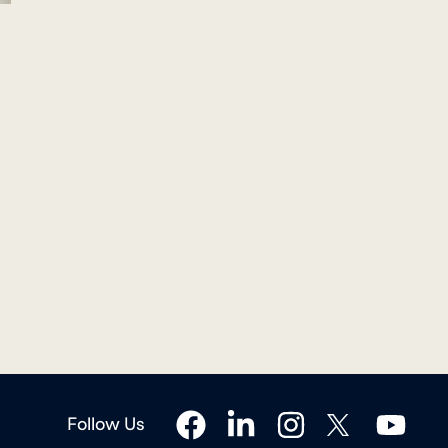
facebook
linkedin
instagram
twitter
youtube
Follow Us