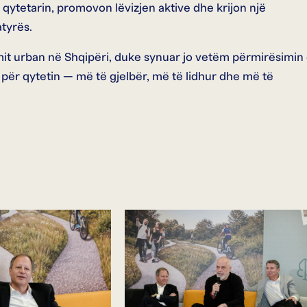
ytetarin, promovon lëvizjen aktive dhe krijon një
tyrës.
imit urban në Shqipëri, duke synuar jo vetëm përmirësimin
ri për qytetin — më të gjelbër, më të lidhur dhe më të